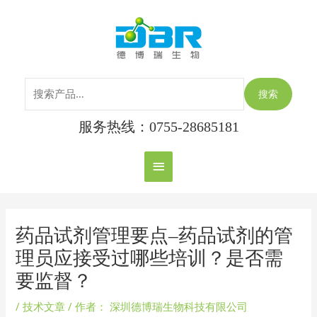
跳
搜
主
至
索：
内
菜
容
单
搜索
服务热线：0755-28685181
Post
navigation
药品试剂管理要点–药品试剂的管
理员应接受过哪些培训？是否需
要监督？
/
技术文章
/ 作者：
深圳德博瑞生物科技有限公司