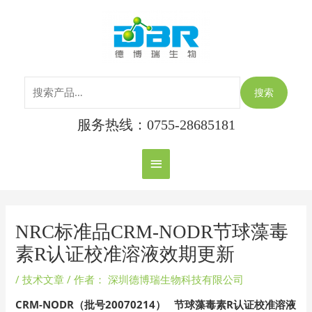
跳
搜
主
至
索：
内
菜
容
单
搜索
服务热线：0755-28685181
Post
navigation
NRC标准品CRM-NODR节球藻毒
素R认证校准溶液效期更新
/
技术文章
/ 作者：
深圳德博瑞生物科技有限公司
CRM-NODR
（批号20070214
）
节球藻毒素R
认证校准溶液