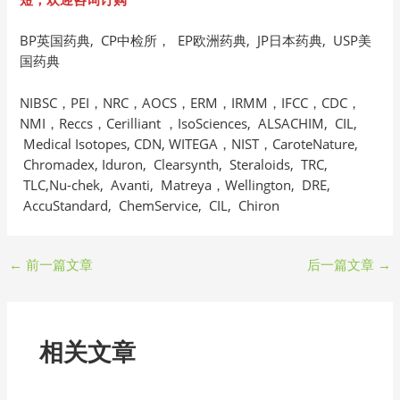
BP英国药典, CP中检所， EP欧洲药典, JP日本药典, USP美
国药典
NIBSC，PEI，NRC，AOCS，ERM，IRMM，IFCC，CDC，
NMI，Reccs，Cerilliant ，IsoSciences, ALSACHIM, CIL,
Medical Isotopes, CDN, WITEGA，NIST，CaroteNature,
Chromadex, Iduron, Clearsynth, Steraloids, TRC,
TLC,Nu-chek, Avanti, Matreya，Wellington, DRE,
AccuStandard, ChemService, CIL, Chiron
←
前一篇文章
后一篇文章
→
相关文章