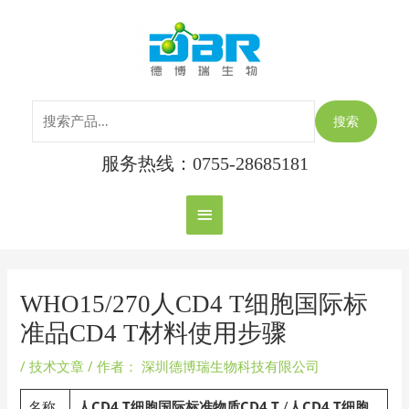
跳
搜
主
至
索：
内
菜
容
单
搜索
服务热线：0755-28685181
Post
navigation
WHO15/270人CD4 T细胞国际标
准品CD4 T材料使用步骤
/
技术文章
/ 作者：
深圳德博瑞生物科技有限公司
名称
人CD4 T
细胞国际标准物质CD4 T
/
人CD4 T
细胞