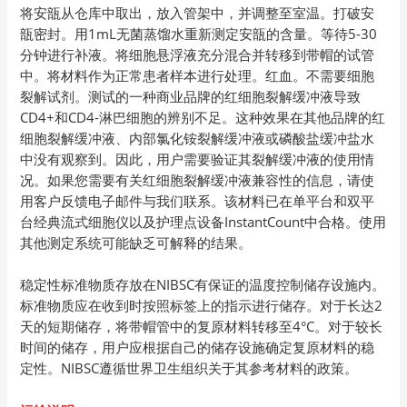
将安瓿从仓库中取出，放入管架中，并调整至室温。打破安
瓿密封。用1mL无菌蒸馏水重新测定安瓿的含量。等待5-30
分钟进行补液。将细胞悬浮液充分混合并转移到带帽的试管
中。将材料作为正常患者样本进行处理。红血。不需要细胞
裂解试剂。测试的一种商业品牌的红细胞裂解缓冲液导致
CD4+和CD4-淋巴细胞的辨别不足。这种效果在其他品牌的红
细胞裂解缓冲液、内部氯化铵裂解缓冲液或磷酸盐缓冲盐水
中没有观察到。因此，用户需要验证其裂解缓冲液的使用情
况。如果您需要有关红细胞裂解缓冲液兼容性的信息，请使
用客户反馈电子邮件与我们联系。该材料已在单平台和双平
台经典流式细胞仪以及护理点设备InstantCount中合格。使用
其他测定系统可能缺乏可解释的结果。
稳定性标准物质存放在NIBSC有保证的温度控制储存设施内。
标准物质应在收到时按照标签上的指示进行储存。对于长达2
天的短期储存，将带帽管中的复原材料转移至4°C。对于较长
时间的储存，用户应根据自己的储存设施确定复原材料的稳
定性。NIBSC遵循世界卫生组织关于其参考材料的政策。