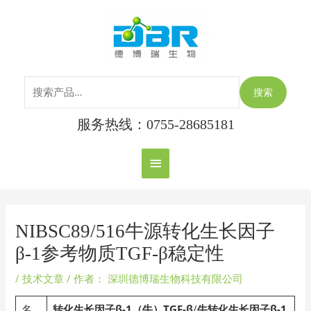
跳
搜
主
至
索：
内
菜
容
单
搜索
服务热线：0755-28685181
Post
navigation
NIBSC89/516牛源转化生长因子
β-1参考物质TGF-β稳定性
/
技术文章
/ 作者：
深圳德博瑞生物科技有限公司
名
转化生长因子β-1（牛）TGF-β
/
牛转化生长因子β-1