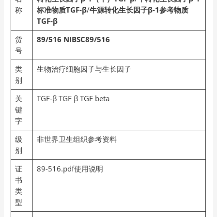
称
标准物质TGF-β
/
牛源转化生长因子β-1参考物质
TGF-β
货
89/516
NIBSC89/516
号
类
生物治疗细胞因子与生长因子
别
关
TGF-β TGF β TGF beta
键
字
级
非世界卫生组织参考资料
别
证
89-516.pdf使用说明
书
类
型