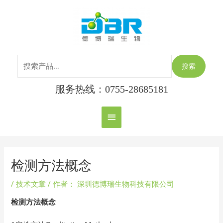
跳
搜
主
至
索：
内
菜
容
单
搜索
服务热线：0755-28685181
Post
navigation
检测方法概念
/
技术文章
/ 作者：
深圳德博瑞生物科技有限公司
检测方法概念