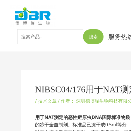
跳
搜
至
索：
内
容
服务热线：
搜索
Post
navigation
NIBSC04/176用于
/
技术文章
/ 作者：
深圳德博瑞生物科技有限
用于NAT测定的恶性疟原虫DNA国际标准物质
的冻干全血制剂。标准品已冻干成0.5ml等分