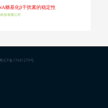
rDNA糖基化β干扰素的稳定性
物科技有限公司
粤ICP备17041279号