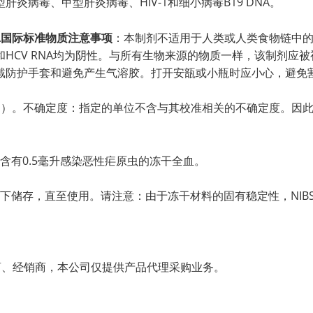
炎病毒、甲型肝炎病毒、HIV-1和细小病毒B19 DNA。
DNA国际标准物质注意事项
：本制剂不适用于人类或人类食物链中
IV和HCV RNA均为阴性。与所有生物来源的物质一样，该制剂
戴防护手套和避免产生气溶胶。打开安瓿或小瓶时应小心，避免
位（IU）。不确定度：指定的单位不含与其校准相关的不确定度。
含有0.5毫升感染恶性疟原虫的冻干全血。
或以下储存，直至使用。请注意：由于冻干材料的固有稳定性，NI
理商、经销商，本公司仅提供产品代理采购业务。
。