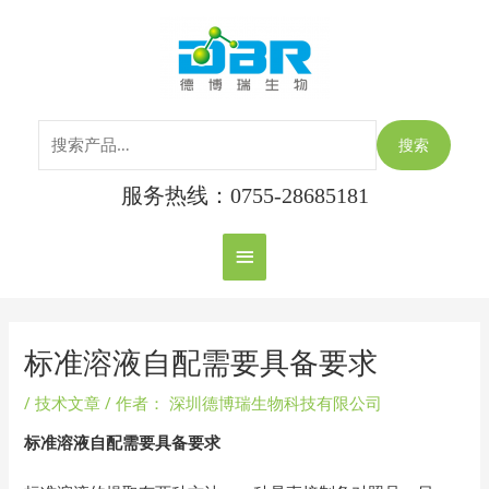
跳
搜
主
至
索：
内
菜
容
单
搜索
服务热线：0755-28685181
Post
navigation
标准溶液自配需要具备要求
/
技术文章
/ 作者：
深圳德博瑞生物科技有限公司
标准溶液自配需要具备要求