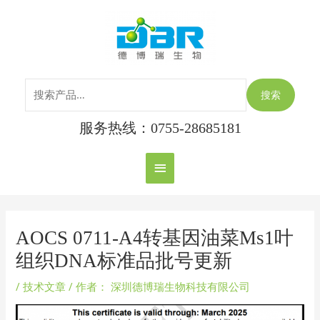
跳
搜
主
至
索：
内
菜
容
单
搜索
服务热线：0755-28685181
Post
navigation
AOCS 0711-A4转基因油菜Ms1叶
组织DNA标准品批号更新
/
技术文章
/ 作者：
深圳德博瑞生物科技有限公司