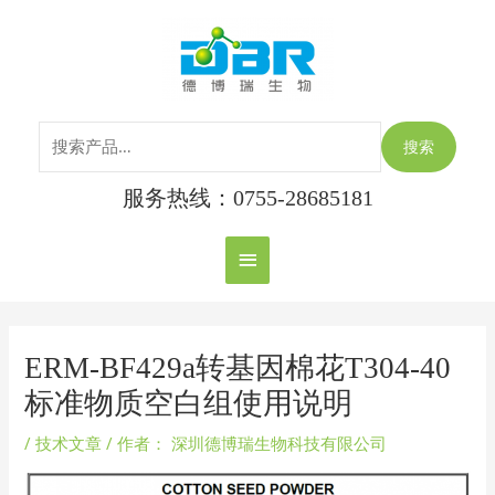
跳
搜
主
至
索：
内
菜
容
单
搜索
服务热线：0755-28685181
Post
navigation
ERM-BF429a转基因棉花T304-40
标准物质空白组使用说明
/
技术文章
/ 作者：
深圳德博瑞生物科技有限公司