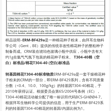
样品说明–
ERM-BF429a
是一种棉花种子粉末，由拜耳生物科
学公司（Gent，BE）提供的传统非改性棉花种子的整粒种子
制备而成。CRM装在琥珀色玻璃小瓶中供应，小瓶中含有大
约1g在氩气气氛下包装的棉花种子粉末。
T304-40棉（空
白）标准品/棉花T304-40 (空白)标准品
转基因棉花T304-40标准物质
ERM-BF429a是一套干燥棉花种
子粉末的CRM的一部分，即ERM-BF429系列，含有不同质量
分数（<0.4、10.0、100g/kg）的转基因T304-40棉花，于
2010年获得认证。根据委员会第65/2004号条例（EC），
T304-40棉花活动被分配了唯一标识符代码BCS-GHØØ4-7。
根据拜耳生物科学公司提供的信息，用于生产ERM-BF429系
列的转基因T304-40棉花的转基因/内源比例为1。