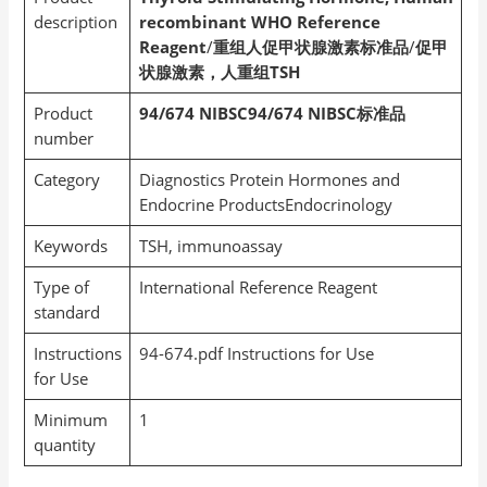
description
recombinant WHO Reference
Reagent
/
重组人促甲状腺激素标准品
/
促甲
状腺激素，人重组TSH
Product
94/674 NIBSC94/674 NIBSC标准品
number
Category
Diagnostics Protein Hormones and
Endocrine ProductsEndocrinology
Keywords
TSH, immunoassay
Type of
International Reference Reagent
standard
Instructions
94-674.pdf Instructions for Use
for Use
Minimum
1
quantity