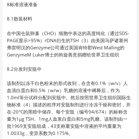
8标准溶液准备
8.1散装材料
在中国仓鼠卵巢（CHO）细胞中表达的高度纯化（通过SDS-
PAGE显示>95%）rDNA衍生的TSH（3）由美国马萨诸塞州
弗雷明汉的Genzyme公司通过英国肯特郡West Malling的
GenzymeM Luker博士的斡旋善意捐赠给世界卫生组织
8.2分发到安瓿中
该制剂以冻干白色粉末的形式收到，在含有0.1%（w/v）人
血清白蛋白和0.5%（w/w）乳糖的溶液中稀释后，作为
1.0ml等分试样分配到安瓿中。然后按照世界卫生组织国际生
物标准（4）描述的程序对安瓿制剂进行冷冻干燥和密封，并
在-20°C的黑暗中储存。每个安瓿（编号94/674）的标称含
量为1μg TSH、1mg人血浆白蛋白和5mg乳糖。该制剂由一
批1969支安瓿组成，43支称重安瓿中溶液的平均重量为
1.0033g，变异系数为0.175%。