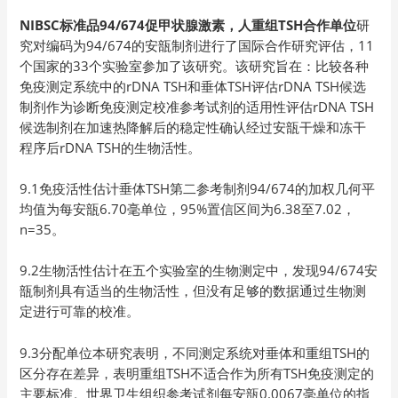
NIBSC标准品94/674促甲状腺激素，人重组TSH合作单位
研
究对编码为94/674的安瓿制剂进行了国际合作研究评估，11
个国家的33个实验室参加了该研究。该研究旨在：比较各种
免疫测定系统中的rDNA TSH和垂体TSH评估rDNA TSH候选
制剂作为诊断免疫测定校准参考试剂的适用性评估rDNA TSH
候选制剂在加速热降解后的稳定性确认经过安瓿干燥和冻干
程序后rDNA TSH的生物活性。
9.1免疫活性估计垂体TSH第二参考制剂94/674的加权几何平
均值为每安瓿6.70毫单位，95%置信区间为6.38至7.02，
n=35。
9.2生物活性估计在五个实验室的生物测定中，发现94/674安
瓿制剂具有适当的生物活性，但没有足够的数据通过生物测
定进行可靠的校准。
9.3分配单位本研究表明，不同测定系统对垂体和重组TSH的
区分存在差异，表明重组TSH不适合作为所有TSH免疫测定的
主要标准。世界卫生组织参考试剂每安瓿0.0067毫单位的指