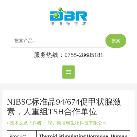
跳
搜
主
至
索：
内
菜
容
单
搜索
服务热线：0755-28685181
Post
navigation
NIBSC标准品94/674促甲状腺激
素，人重组TSH合作单位
/
技术文章
/ 作者：
深圳德博瑞生物科技有限公司
Product
Thyroid Stimulating Hormone, Human