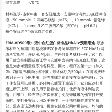
储存温度 -70 °C
材料说明–该材料由一套安瓿组成，安瓿中含有约30μL缓冲溶
液（50 mmol/L 2-吗啉乙磺酸（MES），10 mmol/L氰化钾
（KCN），1 mmol/L乙二胺四乙酸（EDTA）、pH 6.2）。
每个安瓿约含1毫克血红蛋白。
ERM-AD500缓冲液中血红蛋白标准品
HbA1c
预期用途
–该参
考材料的预期用途是校准IFCC参考测量程序如IFCC HbA1c网
络所实现的，评估Hb的β链。与任何参考材料一样，它可以
用于建立控制图或验证学习安瓿中含有约1毫克血红蛋白，这
也是为参考测量程序准备样品。因此，程序的第一步（加入
Glu-C酶溶液和消化缓冲液，最终体积为500μL）在将溶液转
移到另一个小瓶中用于培养步骤之前直接在安瓿中进行。为
了使安瓿可以使用，必须将安瓿置于室温下。它们应该打开
通过断开上部。首先用手指轻轻拍打，使所有液体到达安
瓿。用纸巾、轻布或纱布保护双手免受碎玻璃的伤害打开安
瓿时。要打开安瓿，用双手握住，一个拇指抵住狭窄的顶
部。黑点应该远离拇指。握住安瓿底部同时用轻松、均匀的
压力将顶部拉向你。轻微的压力应该会很快消失安瓿打开