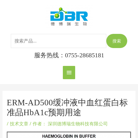
跳
搜
主
至
索：
内
菜
容
单
搜索
服务热线：0755-28685181
Post
navigation
ERM-AD500缓冲液中血红蛋白标
准品HbA1c预期用途
/
技术文章
/ 作者：
深圳德博瑞生物科技有限公司