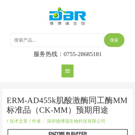
跳
搜
主
至
索：
内
菜
容
单
搜索
服务热线：0755-28685181
Post
navigation
ERM-AD455k肌酸激酶同工酶MM
标准品（CK-MM）预期用途
/
技术文章
/ 作者：
深圳德博瑞生物科技有限公司