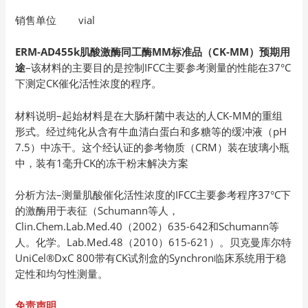
销售单位 vial
ERM-AD455k肌酸激酶同工酶MM标准品（CK-MM）预期用
途
–该材料的主要目的是控制IFCC主要参考测量的性能在37°C
下测定CK催化活性浓度的程序。
材料说明–起始材料是在大肠杆菌中表达的人CK-MM的重组
形式。经过纯化从含有牛血清白蛋白和多糖等的缓冲液（pH
7.5）中冻干。这个经认证的参考物质（CRM）装在玻璃小瓶
中，装有1毫升CK的冻干粉末解决方案
分析方法–测量肌酸催化活性浓度的IFCC主要参考程序37°C下
的激酶用于表征（Schumann等人，
Clin.Chem.Lab.Med.40（2002）635-642和Schumann等
人。化学。Lab.Med.48（2010）615-621）。贝克曼库尔特
UniCel®DxC 800带有CK试剂盒的Synchron临床系统用于稳
定性和均匀性测量。
免责声明