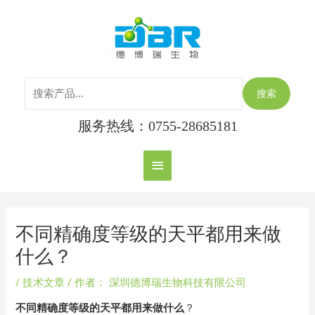
跳
搜
主
至
索：
内
菜
容
单
搜索
服务热线：0755-28685181
Post
navigation
不同精确度等级的天平都用来做
什么？
/
技术文章
/ 作者：
深圳德博瑞生物科技有限公司
不同精确度等级的天平都用来做什么
？