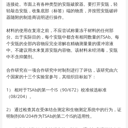
连接处。市面上有各种类型的安瓿破胶器。要打开安瓿，轻
轻敲击安瓿，收集底部（标签）端的物质，并按照安瓿破碎
器随附的制造商说明进行操作。
材料的使用在复溶之前，不应尝试称量冻干材料的任何部
分。出于实际目的，每个安瓿中都含有相同数量的TSAb。每
个安瓿的全部内容物应完全溶解在精确测量量的缓冲溶液
中。不建议用水来复原安瓿内容物。该材料未经消毒，安瓿
中不含抑菌剂。
合作研究在一项合作研究中对制剂进行了评估，该研究由六
个国家的十三个实验室参与，其组织目标如下：
1） 相对于TSAb的第一个IS（90/672）校准候选标准
（08/204）。
2） 通过检查其在受体结合测定和生物测定系统中的行为，证
明制剂08/204作为TSAb的第二个IS的适用性。