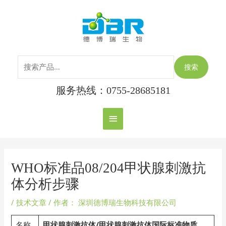
跳
搜
主
至
索：
内
菜
容
单
搜索
服务热线：0755-28685181
Post
navigation
WHO标准品08/204甲状腺刺激抗
体分析步骤
/
技术文章
/ 作者：
深圳德博瑞生物科技有限公司
名称
甲状腺刺激抗体/
甲状腺刺激抗体国际标准物质