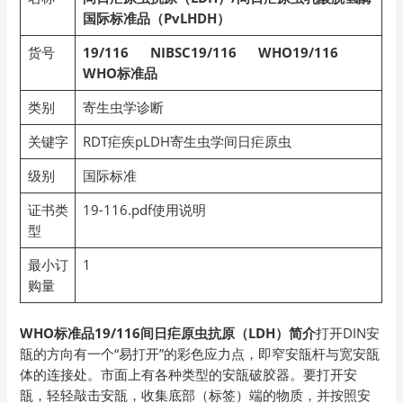
国际标准品（PvLHDH）
货号
19/116
NIBSC19/116 WHO19/116
WHO
标准品
类别
寄生虫学诊断
关键字
RDT疟疾pLDH寄生虫学间日疟原虫
级别
国际标准
证书类
19-116.pdf使用说明
型
最小订
1
购量
WHO标准品19/116间日疟原虫抗原（LDH）简介
打开DIN安
瓿的方向有一个“易打开”的彩色应力点，即窄安瓿杆与宽安瓿
体的连接处。市面上有各种类型的安瓿破胶器。要打开安
瓿，轻轻敲击安瓿，收集底部（标签）端的物质，并按照安