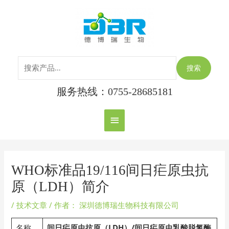
跳
搜
主
至
索：
内
菜
容
单
搜索
服务热线：0755-28685181
Post
navigation
WHO标准品19/116间日疟原虫抗
原（LDH）简介
/
技术文章
/ 作者：
深圳德博瑞生物科技有限公司
名称
间日疟原虫抗原（LDH）/间日疟原虫乳酸脱氢酶