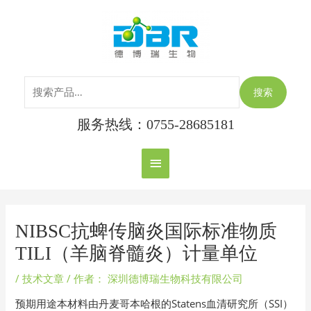
跳
搜
主
至
索：
内
菜
容
单
搜索
服务热线：0755-28685181
Post
navigation
NIBSC抗蜱传脑炎国际标准物质
TILI（羊脑脊髓炎）计量单位
/
技术文章
/ 作者：
深圳德博瑞生物科技有限公司
预期用途本材料由丹麦哥本哈根的Statens血清研究所（SSI）