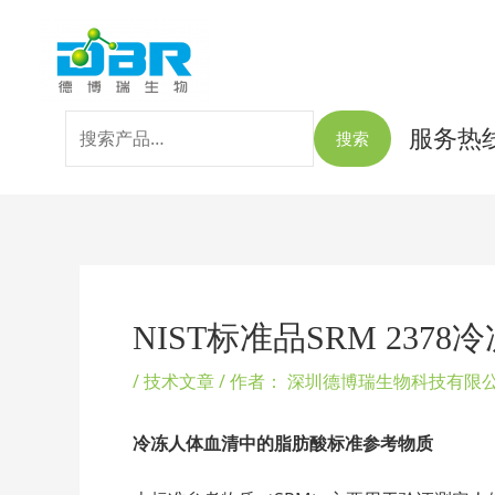
跳
搜
至
索：
内
容
服务热线：
搜索
Post
navigation
NIST标准品SRM 2
/
技术文章
/ 作者：
深圳德博瑞生物科技有限
冷冻人体血清中的脂肪酸标准参考物质