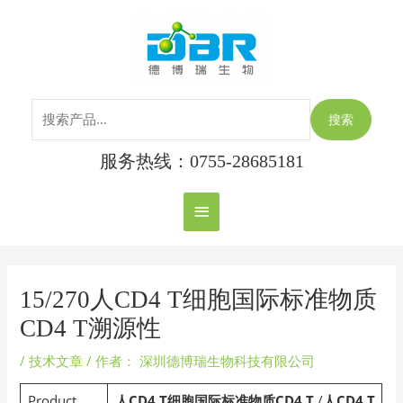
跳
搜
主
至
索：
内
菜
容
单
搜索
服务热线：0755-28685181
Post
navigation
15/270人CD4 T细胞国际标准物质
CD4 T溯源性
/
技术文章
/ 作者：
深圳德博瑞生物科技有限公司
Product
人CD4 T
细胞国际标准物质CD4 T
/
人CD4 T