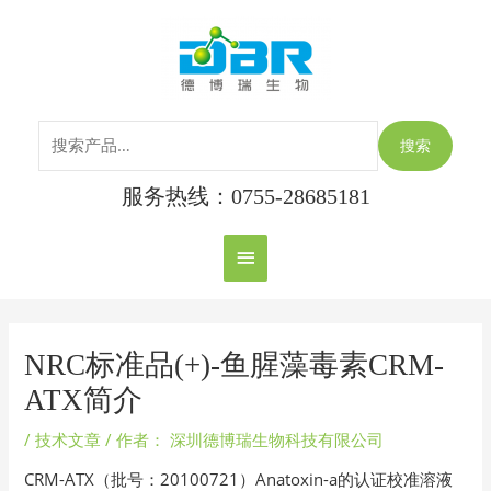
跳
搜
主
至
索：
内
菜
容
单
搜索
服务热线：0755-28685181
Post
navigation
NRC标准品(+)-鱼腥藻毒素CRM-
ATX简介
/
技术文章
/ 作者：
深圳德博瑞生物科技有限公司
CRM-ATX（批号：20100721）Anatoxin-a的认证校准溶液