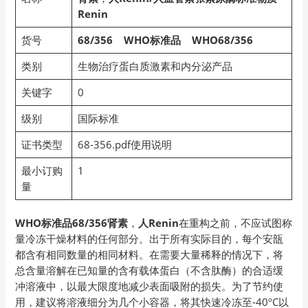
Renin
货号
68/356 WHO
标准品 WHO68/356
类别
生物治疗蛋白质激素和内分泌产品
关键字
0
级别
国际标准
证书类型
68-356.pdf使用说明
最小订购
1
量
WHO标准品68/356肾素
，
人Renin
在重构之前，不应试图称
量冷冻干燥材料的任何部分。出于所有实际目的，每个安瓿
都含有相同数量的相同材料。在需要大量稀释的情况下，将
总含量溶解在已知量的含有载体蛋白（不含肽酶）的合适缓
冲溶液中，以最大限度地减少表面吸附的损失。为了节约使
用，建议将溶液细分为几个小容器，将其快速冷冻至-40ºC以