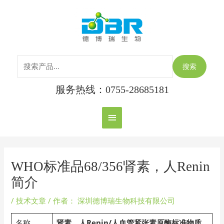
跳
搜
主
至
索：
内
菜
容
单
搜索
服务热线：0755-28685181
Post
navigation
WHO标准品68/356肾素，人Renin
简介
/
技术文章
/ 作者：
深圳德博瑞生物科技有限公司
名称
肾素
，
人
Renin/
人血管紧张素原酶标准物质