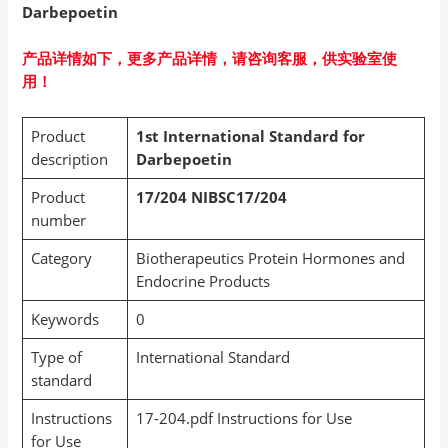
Darbepoetin
产品详情如下，更多产品详情，请咨询客服，供实验室使
用！
Product
1st International Standard for
description
Darbepoetin
Product
17/204
NIBSC17/204
number
Category
Biotherapeutics Protein Hormones and
Endocrine Products
Keywords
0
Type of
International Standard
standard
Instructions
17-204.pdf Instructions for Use
for Use