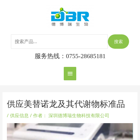
跳
搜
主
至
索：
内
菜
容
单
搜索
服务热线：0755-28685181
Post
navigation
供应美替诺龙及其代谢物标准品
/
供应信息
/ 作者：
深圳德博瑞生物科技有限公司