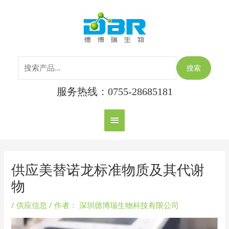
跳
搜
主
至
索：
内
菜
容
单
搜索
服务热线：0755-28685181
Post
navigation
供应美替诺龙标准物质及其代谢
物
/
供应信息
/ 作者：
深圳德博瑞生物科技有限公司