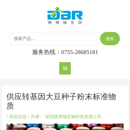
跳
搜
主
至
索：
内
菜
容
单
搜索
服务热线：0755-28685181
Post
navigation
供应转基因大豆种子粉末标准物
质
/
供应信息
/ 作者：
深圳德博瑞生物科技有限公司