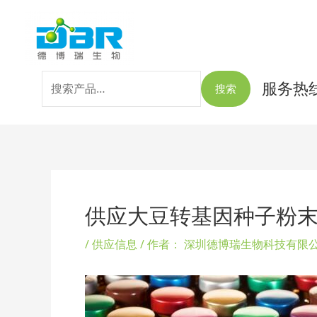
跳
搜
至
索：
内
容
服务热线：
搜索
Post
navigation
供应大豆转基因种子粉
/
供应信息
/ 作者：
深圳德博瑞生物科技有限