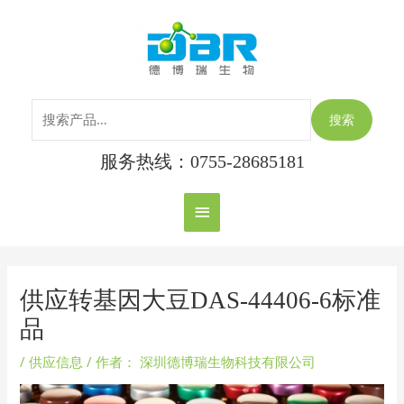
跳
搜
主
至
索：
内
菜
容
单
搜索
服务热线：0755-28685181
Post
navigation
供应转基因大豆DAS-44406-6标准
品
/
供应信息
/ 作者：
深圳德博瑞生物科技有限公司