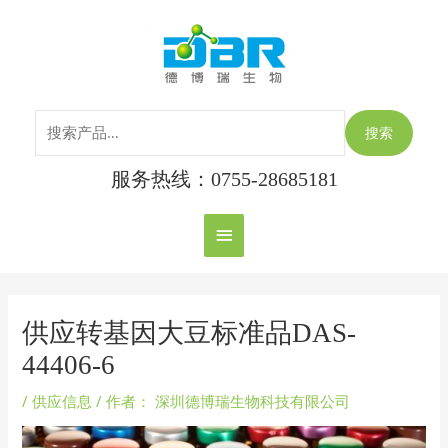
跳
搜
主
至
索：
内
菜
容
单
搜索
服务热线：0755-28685181
Post
navigation
供应转基因大豆标准品DAS-
44406-6
/
供应信息
/ 作者：
深圳德博瑞生物科技有限公司