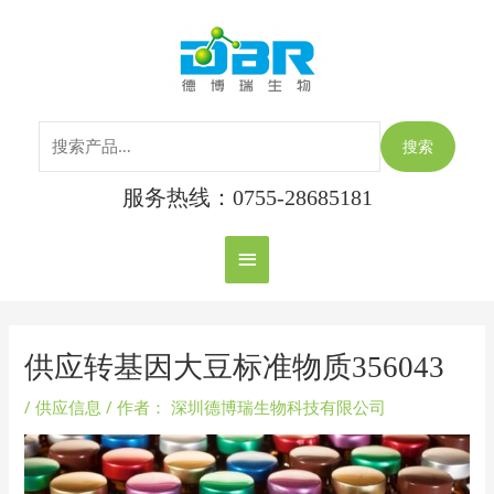
跳
搜
主
至
索：
内
菜
容
单
搜索
服务热线：0755-28685181
Post
navigation
供应转基因大豆标准物质356043
/
供应信息
/ 作者：
深圳德博瑞生物科技有限公司