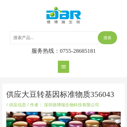
跳
搜
主
至
索：
内
菜
容
单
搜索
服务热线：0755-28685181
Post
navigation
供应大豆转基因标准物质356043
/
供应信息
/ 作者：
深圳德博瑞生物科技有限公司