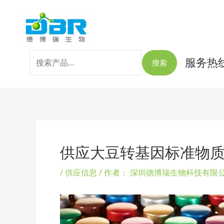
跳
搜
至
索：
内
容
服务热线：
搜索
Post
navigation
供应大豆转基因标准物质GTS
/
供应信息
/ 作者：
深圳德博瑞生物科技有限