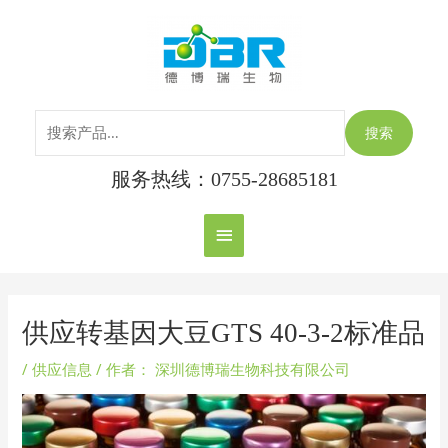
跳
搜
主
至
索：
内
菜
容
单
搜索
服务热线：0755-28685181
Post
navigation
供应转基因大豆GTS 40-3-2标准品
/
供应信息
/ 作者：
深圳德博瑞生物科技有限公司