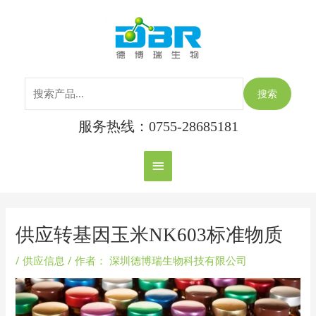
跳
搜
主
至
索：
内
菜
容
单
搜索
服务热线：0755-28685181
Post
navigation
供应转基因玉米NK603标准物质
/
供应信息
/ 作者：
深圳德博瑞生物科技有限公司