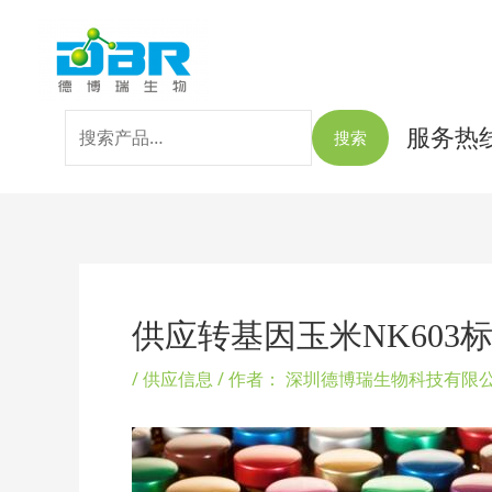
跳
搜
至
索：
内
容
服务热线：
搜索
Post
navigation
供应转基因玉米NK603
/
供应信息
/ 作者：
深圳德博瑞生物科技有限