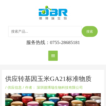
跳
搜
主
至
索：
内
菜
容
单
搜索
服务热线：0755-28685181
Post
navigation
供应转基因玉米GA21标准物质
/
供应信息
/ 作者：
深圳德博瑞生物科技有限公司