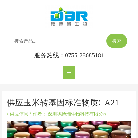
跳
搜
主
至
索：
内
菜
容
单
搜索
服务热线：0755-28685181
Post
navigation
供应玉米转基因标准物质GA21
/
供应信息
/ 作者：
深圳德博瑞生物科技有限公司