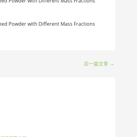
owder with Different Mass Fractions
owder with Different Mass Fractions
后一篇文章
→