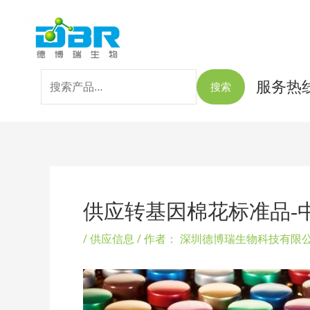
跳
搜
至
索：
内
容
服务热线：
搜索
Post
navigation
供应转基因棉花标准品-中棉所
/
供应信息
/ 作者：
深圳德博瑞生物科技有限