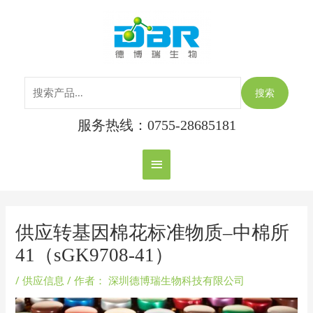
跳
搜
主
至
索：
内
菜
容
单
搜索
服务热线：0755-28685181
Post
navigation
供应转基因棉花标准物质–中棉所
41（sGK9708-41）
/
供应信息
/ 作者：
深圳德博瑞生物科技有限公司