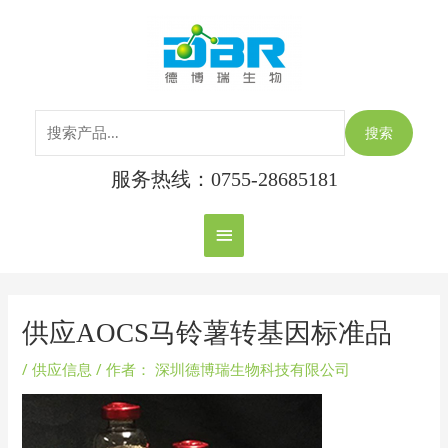
跳
搜
主
至
索：
内
菜
容
单
搜索
服务热线：0755-28685181
Post
navigation
供应AOCS马铃薯转基因标准品
/
供应信息
/ 作者：
深圳德博瑞生物科技有限公司