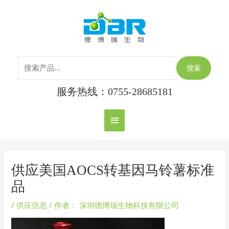
跳
搜
主
至
索：
内
菜
容
单
搜索
服务热线：0755-28685181
Post
navigation
供应美国AOCS转基因马铃薯标准
品
/
供应信息
/ 作者：
深圳德博瑞生物科技有限公司