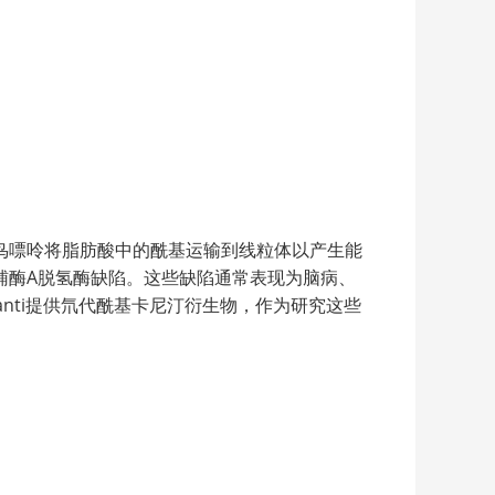
鸟嘌呤将脂肪酸中的酰基运输到线粒体以产生能
辅酶A脱氢酶缺陷。这些缺陷通常表现为脑病、
nti提供氘代酰基卡尼汀衍生物，作为研究这些