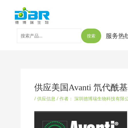
跳
搜
至
索：
内
容
服务热线：
搜索
Post
navigation
供应美国Avanti 氘代
/
供应信息
/ 作者：
深圳德博瑞生物科技有限