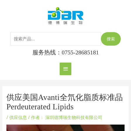
跳
搜
主
至
索：
内
菜
容
单
搜索
服务热线：0755-28685181
Post
navigation
供应美国Avanti全氘化脂质标准品
Perdeuterated Lipids
/
供应信息
/ 作者：
深圳德博瑞生物科技有限公司