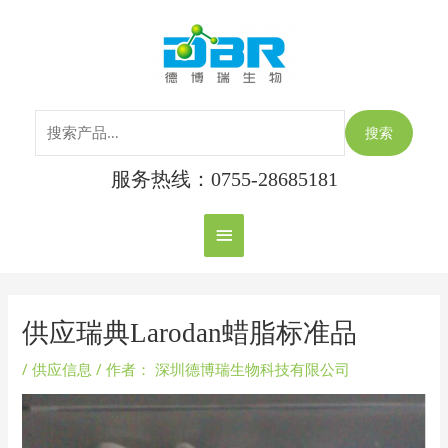
跳
搜
主
至
索：
内
菜
容
单
搜索
服务热线：0755-28685181
Post
navigation
供应瑞典Larodan蜡脂标准品
/
供应信息
/ 作者：
深圳德博瑞生物科技有限公司