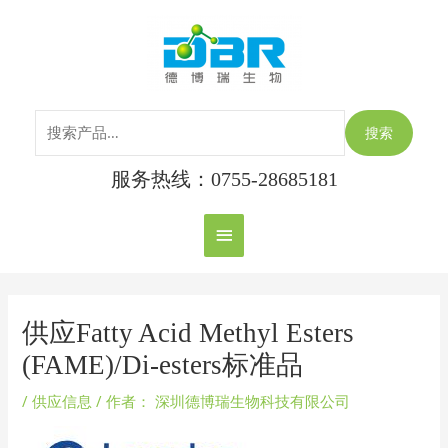
跳
搜
主
至
索：
内
菜
容
单
搜索
服务热线：0755-28685181
Post
navigation
供应Fatty Acid Methyl Esters
(FAME)/Di-esters标准品
/
供应信息
/ 作者：
深圳德博瑞生物科技有限公司