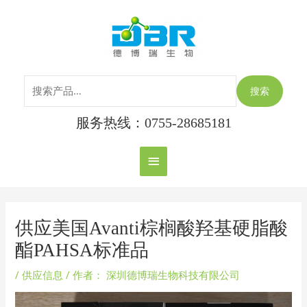
跳
搜
主
至
索：
内
菜
容
单
搜索
服务热线：0755-28685181
Post
navigation
供应美国Avanti棕榈酸羟基硬脂酸
酯PAHSA标准品
/
供应信息
/ 作者：
深圳德博瑞生物科技有限公司