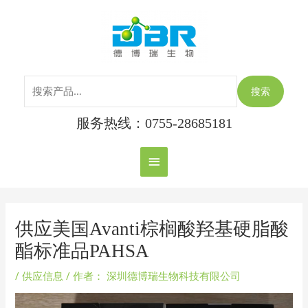
跳
搜
主
至
索：
内
菜
容
单
搜索
服务热线：0755-28685181
Post
navigation
供应美国Avanti棕榈酸羟基硬脂酸
酯标准品PAHSA
/
供应信息
/ 作者：
深圳德博瑞生物科技有限公司