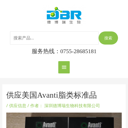
跳
搜
主
至
索：
内
菜
容
单
搜索
服务热线：0755-28685181
Post
navigation
供应美国Avanti脂类标准品
/
供应信息
/ 作者：
深圳德博瑞生物科技有限公司