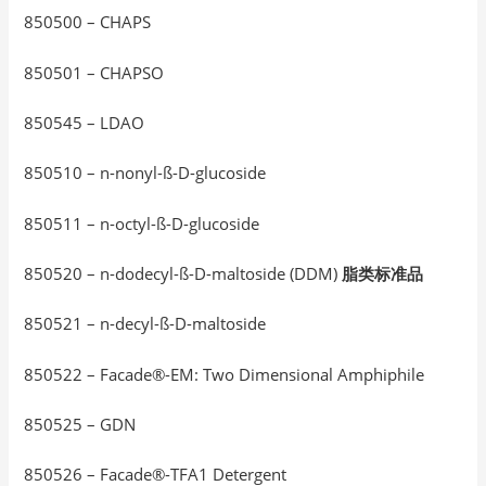
850500 – CHAPS
850501 – CHAPSO
850545 – LDAO
850510 – n-nonyl-ß-D-glucoside
850511 – n-octyl-ß-D-glucoside
850520 – n-dodecyl-ß-D-maltoside (DDM)
脂类标准品
850521 – n-decyl-ß-D-maltoside
850522 – Facade®-EM: Two Dimensional Amphiphile
850525 – GDN
850526 – Facade®-TFA1 Detergent