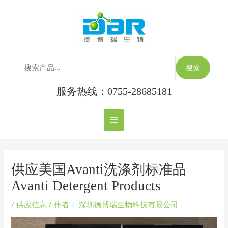
跳
搜
主
至
索：
内
菜
容
单
搜索
服务热线：0755-28685181
Post
navigation
供应美国Avanti洗涤剂标准品
Avanti Detergent Products
/
供应信息
/ 作者：
深圳德博瑞生物科技有限公司