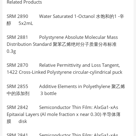
Related Products
SRM 2890 Water Saturated 1-Octanol 水饱和的1 -辛
醇 5x2mL
SRM 2881 Polystyrene Absolute Molecular Mass
Distribution Standard 聚苯乙烯绝对分子质量分布标准
0.3g
SRM 2870 Relative Permittivity and Loss Tangent,
1422 Cross-Linked Polystyrene circular-cylindrical puck
SRM 2855 Additive Elements in Polyethylene 聚乙烯
中的添加剂 3 bottle
SRM 2842 Semiconductor Thin Film: AlxGa1-xAs
Epitaxial Layers (Al mole fraction x near 0.30) 半导体薄
膜 disk
SRM 2841 Semiconductor Thin Film: AlxGa1-xAs