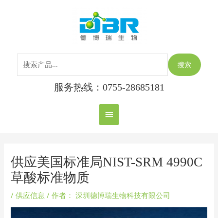
跳
搜
主
至
索：
内
菜
容
单
搜索
服务热线：0755-28685181
Post
navigation
供应美国标准局NIST-SRM 4990C
草酸标准物质
/
供应信息
/ 作者：
深圳德博瑞生物科技有限公司