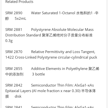
Related Products
SRM 2890 Water Saturated 1-Octanol 水饱和的1 -辛
醇 5x2mL
SRM 2881 Polystyrene Absolute Molecular Mass
Distribution Standard 聚苯乙烯绝对分子质量分布标准
0.3g
SRM 2870 Relative Permittivity and Loss Tangent,
1422 Cross-Linked Polystyrene circular-cylindrical puck
SRM 2855 Additive Elements in Polyethylene 聚乙烯
中的添加剂 3 bottle
SRM 2842 Semiconductor Thin Film: AlxGa1-xAs
Epitaxial Layers (Al mole fraction x near 0.30) 半导体薄
膜 disk
SRM 2841 Semiconductor Thin Film: AlxGa1-xAs