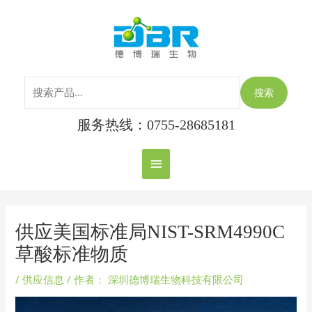
跳
搜
主
至
索：
内
菜
容
单
搜索
服务热线：0755-28685181
Post
navigation
供应美国标准局NIST-SRM4990C
草酸标准物质
/
供应信息
/ 作者：
深圳德博瑞生物科技有限公司