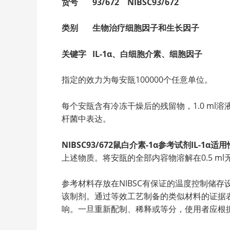
货号 93/672 NIBSC93/672
类别 生物治疗细胞因子和生长因子
关键字 IL-1α、白细胞介素、细胞因子
指定的效力为每安瓿100000个任意单位。
每个安瓿含有冷冻干燥后的残留物，1.0 ml溶液含有：
杆菌中表达。
NIBSC93/672鼠白介素-1α参考试剂IL-1α适用
上述物质。将安瓿的全部内容物溶解在0.5 ml无
参考材料存放在NIBSC有保证的温度控制储
该制剂。通过等效工艺制备的类似材料的证据
响。一旦重新配制、稀释或等分，使用者应根据