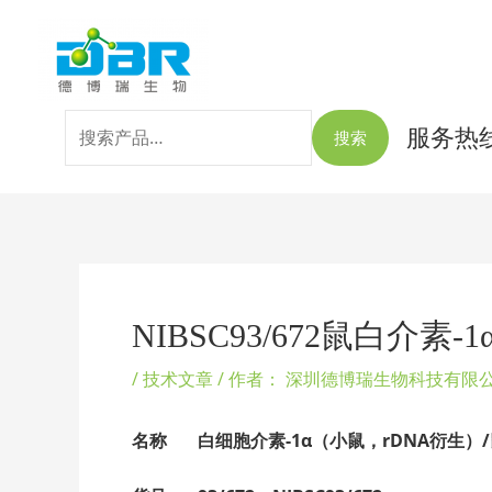
跳
搜
至
索：
内
容
服务热线：
搜索
Post
navigation
NIBSC93/672鼠白介素-
/
技术文章
/ 作者：
深圳德博瑞生物科技有限
名称 白细胞介素-1α（小鼠，rDNA衍生）/鼠